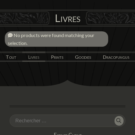
Livres
No products were found matching your
selection.
Tout
Livres
Prints
Goodies
Dracofungus
Espace Client