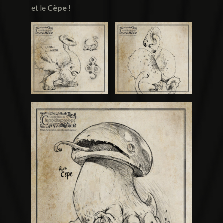
et le
Cèpe
!